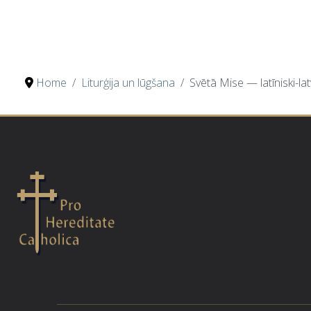
Home
Liturģija un lūgšana
Svētā Mise — latīniski-lat