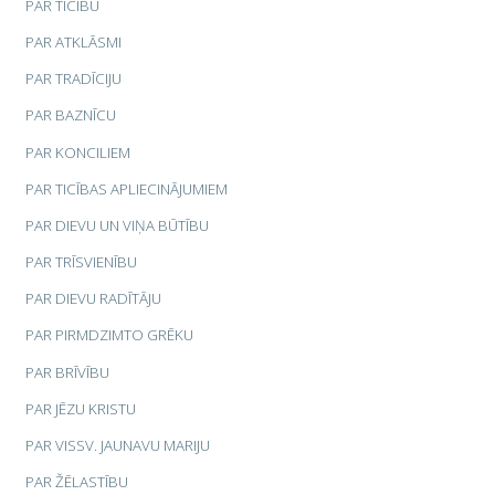
PAR TICĪBU
PAR ATKLĀSMI
PAR TRADĪCIJU
PAR BAZNĪCU
PAR KONCILIEM
PAR TICĪBAS APLIECINĀJUMIEM
PAR DIEVU UN VIŅA BŪTĪBU
PAR TRĪSVIENĪBU
PAR DIEVU RADĪTĀJU
PAR PIRMDZIMTO GRĒKU
PAR BRĪVĪBU
PAR JĒZU KRISTU
PAR VISSV. JAUNAVU MARIJU
PAR ŽĒLASTĪBU