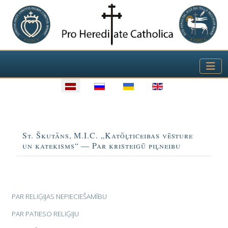
Izvēlieties valodu
Virsraksts
St. Škutāns, M.I.C. „Katōļticeibas vēsture
un katekisms“ — Par kristeigū piļneibu
Rakstu tabula
PAR RELIĢIJAS NEPIECIEŠAMĪBU
PAR PATIESO RELIĢIJU