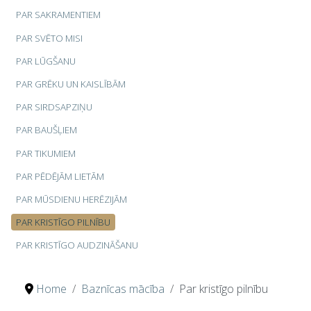
PAR SAKRAMENTIEM
PAR SVĒTO MISI
PAR LŪGŠANU
PAR GRĒKU UN KAISLĪBĀM
PAR SIRDSAPZIŅU
PAR BAUŠĻIEM
PAR TIKUMIEM
PAR PĒDĒJĀM LIETĀM
PAR MŪSDIENU HERĒZIJĀM
PAR KRISTĪGO PILNĪBU
PAR KRISTĪGO AUDZINĀŠANU
Home
Baznīcas mācība
Par kristīgo pilnību