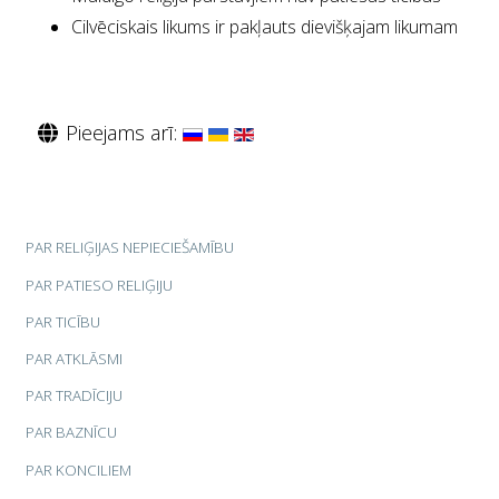
Cilvēciskais likums ir pakļauts dievišķajam likumam
Pieejams arī:
PAR RELIĢIJAS NEPIECIEŠAMĪBU
PAR PATIESO RELIĢIJU
PAR TICĪBU
PAR ATKLĀSMI
PAR TRADĪCIJU
PAR BAZNĪCU
PAR KONCILIEM