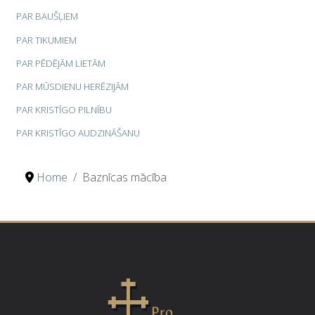
PAR BAUŠĻIEM
PAR TIKUMIEM
PAR PĒDĒJĀM LIETĀM
PAR MŪSDIENU HERĒZIJĀM
PAR KRISTĪGO PILNĪBU
PAR KRISTĪGO AUDZINĀŠANU
Home
Baznīcas mācība