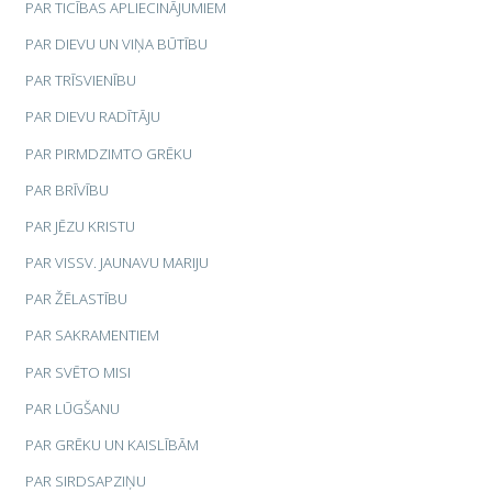
PAR TICĪBAS APLIECINĀJUMIEM
PAR DIEVU UN VIŅA BŪTĪBU
PAR TRĪSVIENĪBU
PAR DIEVU RADĪTĀJU
PAR PIRMDZIMTO GRĒKU
PAR BRĪVĪBU
PAR JĒZU KRISTU
PAR VISSV. JAUNAVU MARIJU
PAR ŽĒLASTĪBU
PAR SAKRAMENTIEM
PAR SVĒTO MISI
PAR LŪGŠANU
PAR GRĒKU UN KAISLĪBĀM
PAR SIRDSAPZIŅU