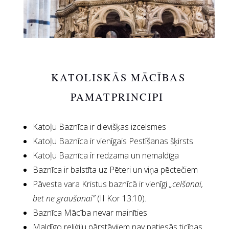
KATOLISKĀS MĀCĪBAS
PAMATPRINCIPI
Katoļu Baznīca ir dievišķas izcelsmes
Katoļu Baznīca ir vienīgais Pestīšanas šķirsts
Katoļu Baznīca ir redzama un nemaldīga
Baznīca ir balstīta uz Pēteri un viņa pēctečiem
Pāvesta vara Kristus baznīcā ir vienīgi
„celšanai,
bet ne graušanai”
(II Kor 13:10).
Baznīca Mācība nevar mainīties
Maldīgo reliģiju pārstāvjiem nav patiesās ticības