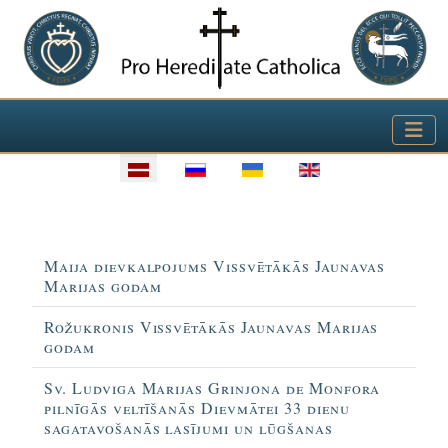
Izvēlieties valodu
Virsraksts
Maija dievkalpojums Vissvētākās Jaunavas
Marijas godam
Rožukronis Vissvētākās Jaunavas Marijas
godam
Sv. Ludviga Marijas Grinjona de Monfora
pilnīgās veltīšanās Dievmātei 33 dienu
sagatavošanās lasījumi un lūgšanas