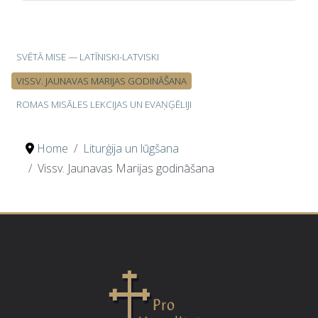
Rakstu tabula
SVĒTĀ MISE — LATĪNISKI-LATVISKI
VISSV. JAUNAVAS MARIJAS GODINĀŠANA
ROMAS MISĀLES LEKCIJAS UN EVAŅĢĒLIJI
Home
Liturģija un lūgšana
Vissv. Jaunavas Marijas godināšana