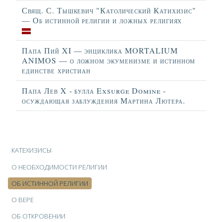
Свящ. С. Тышкевич "Католический Катихизис"
— Об истинной религии и ложных религиях
Папа Пий XI — энциклика MORTALIUM
ANIMOS — о ложном экуменизме и истинном
единстве христиан
Папа Лев X - булла Exsurge Domine -
осуждающая заблуждения Мартина Лютера.
Материалы
КАТЕХИЗИСЫ
О НЕОБХОДИМОСТИ РЕЛИГИИ
ОБ ИСТИННОЙ РЕЛИГИИ
О ВЕРЕ
ОБ ОТКРОВЕНИИ